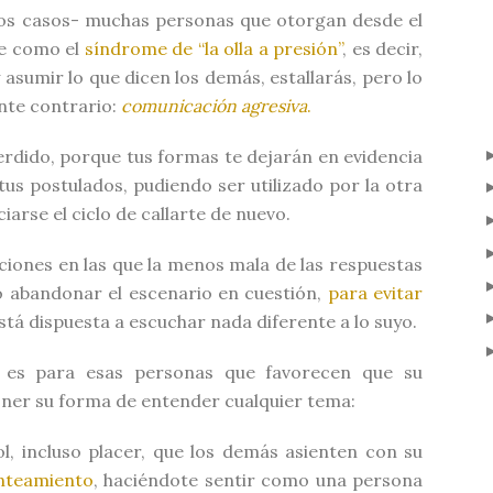
os casos- muchas personas que otorgan desde el
ce como el
síndrome de “la olla a presión”
, es decir,
y asumir lo que dicen los demás, estallarás, pero lo
nte contrario:
comunicación agresiva
.
 perdido, porque tus formas te dejarán en evidencia
tus postulados, pudiendo ser utilizado por la otra
ciarse el ciclo de callarte de nuevo.
ciones en las que la menos mala de las respuestas
o abandonar el escenario en cuestión,
para evitar
tá dispuesta a escuchar nada diferente a lo suyo.
e es para esas personas que favorecen que su
poner su forma de entender cualquier tema:
l, incluso placer, que los demás asienten con su
anteamiento
, haciéndote sentir como una persona