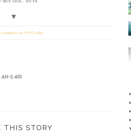
e dice fácil… no es.
 completo en COPE radio
. AN-2.455
 THIS STORY