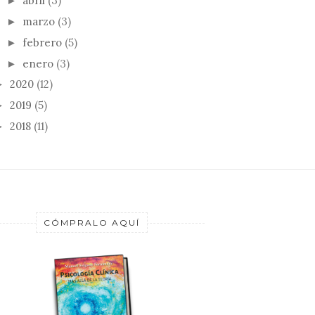
abril
(3)
►
marzo
(3)
►
febrero
(5)
►
E BIEN NACIDO...
HABLANDO SE
CRÍA
enero
(3)
►
ENTIENDE LA GENTE
DOR
2020
(12)
►
2019
(5)
►
2018
(11)
►
CÓMPRALO AQUÍ