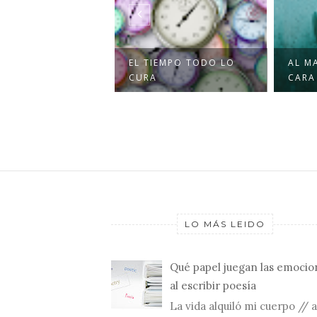
FAMA Y ÉCHATE A
EL TIEMPO TODO LO
AL M
IR
CURA
CARA
LO MÁS LEIDO
Qué papel juegan las emocio
al escribir poesía
La vida alquiló mi cuerpo // a